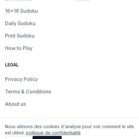
16x16 Sudoku
Daily Sudoku
Print Sudoku
How to Play
LEGAL
Privacy Policy
Terms & Conditions
About us
Nous utilisons des cookies d'analyse pour voir comment le site
© Since 2023
E-Sudoku™
. All Rights Reserved.
est utilisé.
politique de confidentialité