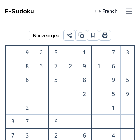
E-Sudoku
🇫🇷
French
Open
Nouveau jeu
9
2
5
1
7
3
8
3
7
2
9
1
6
6
3
8
9
5
2
5
9
2
1
3
7
6
7
3
2
6
4