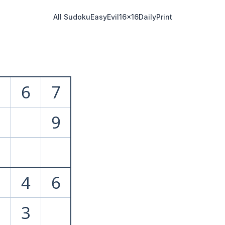
All Sudoku
Easy
Evil
16x16
Daily
Print
6
7
1
9
5
7
4
6
9
3