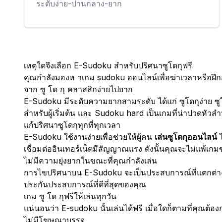
ระดับง่าย-ปานกลาง-ยาก
เหตุใดจึงเลือก E-Sudoku สำหรับปริศนาซูโดกุฟรี
คุณกำลังมองห าเกม sudoku ออนไลน์เพื่อฆ่าเวลาหรือฝึ
จาก ซู โด กุ คลาสสิกง่ายไปยาก
E-Sudoku มีระดับความยากสามระดับ ได้แก่ ซูโดกุง่าย ซู
สำหรับผู้เริ่มต้น และ Sudoku hard เป็นเกมที่น่าปวดหัวสำห
แก้ปริศนาซูโดกุทุกที่ทุกเวลา
E-Sudoku ใช้งานง่ายเพื่อช่วยให้ผู้คน
เล่นซูโดกุออนไลน์
ไ
เชื่อมต่ออินเทอร์เน็ตมีสัญญาณแรง ดังนั้นคุณจะไม่แพ้เก
ไม่มีความยุ่งยากในขณะที่คุณกำลังเล่น
การไขปริศนาบน E-Sudoku จะเป็นประสบการณ์ที่แตกต่างออ
ประกันประสบการณ์ที่ดีที่สุดของคุณ
เกม ซู โด กุฟรีให้เล่นทุกวัน
แน่นอนว่า E-sudoku นั้นเล่นได้ฟรี เมื่อใดก็ตามที่คุณต้
ไม่มีโฆษณาบรรจุ